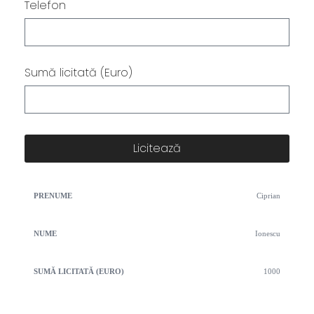
Telefon
Sumă licitată (Euro)
Licitează
Sumă
Ciprian
Prenume
Nume
licitată
(Euro)
Ionescu
1000