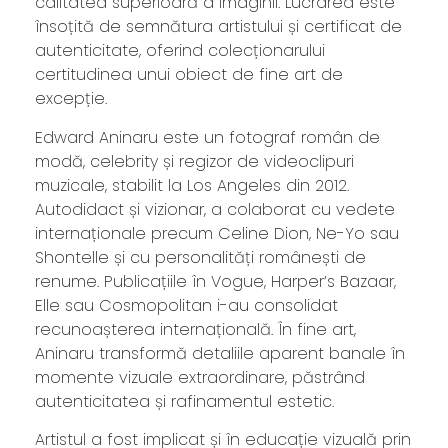
calitatea superioară a imaginii. Lucrarea este
însoțită de semnătura artistului și certificat de
autenticitate, oferind colecționarului
certitudinea unui obiect de fine art de
excepție.
Edward Aninaru este un fotograf român de
modă, celebrity și regizor de videoclipuri
muzicale, stabilit la Los Angeles din 2012.
Autodidact și vizionar, a colaborat cu vedete
internaționale precum Celine Dion, Ne-Yo sau
Shontelle și cu personalități românești de
renume. Publicațiile în Vogue, Harper’s Bazaar,
Elle sau Cosmopolitan i-au consolidat
recunoașterea internațională. În fine art,
Aninaru transformă detaliile aparent banale în
momente vizuale extraordinare, păstrând
autenticitatea și rafinamentul estetic.
Artistul a fost implicat și în educație vizuală prin