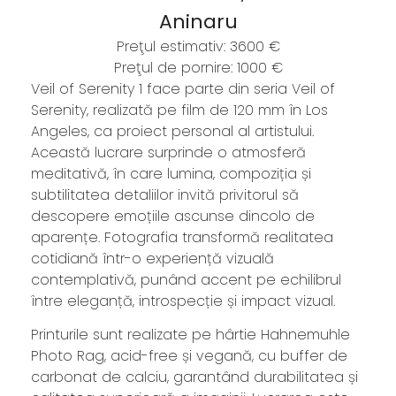
Aninaru
Preţul estimativ: 3600 €
Preţul de pornire: 1000 €
Veil of Serenity 1 face parte din seria Veil of
Serenity, realizată pe film de 120 mm în Los
Angeles, ca proiect personal al artistului.
Această lucrare surprinde o atmosferă
meditativă, în care lumina, compoziția și
subtilitatea detaliilor invită privitorul să
descopere emoțiile ascunse dincolo de
aparențe. Fotografia transformă realitatea
cotidiană într-o experiență vizuală
contemplativă, punând accent pe echilibrul
între eleganță, introspecție și impact vizual.
Printurile sunt realizate pe hârtie Hahnemuhle
Photo Rag, acid-free și vegană, cu buffer de
carbonat de calciu, garantând durabilitatea și