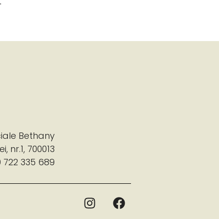
.
ciale Bethany
i, nr.1, 700013
 722 335 689