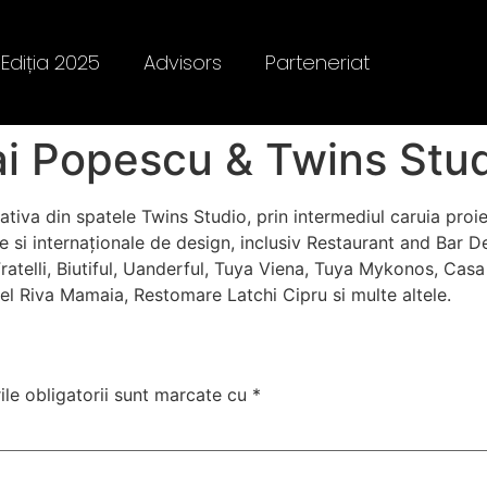
Ediția 2025
Advisors
Parteneriat
ai Popescu & Twins Stu
iva din spatele Twins Studio, prin intermediul caruia proiec
ale si internaționale de design, inclusiv Restaurant and Bar
telli, Biutiful, Uanderful, Tuya Viena, Tuya Mykonos, Casa 
el Riva Mamaia, Restomare Latchi Cipru si multe altele.
le obligatorii sunt marcate cu
*