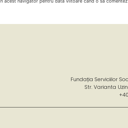
 în acest navigator pentru data viitoare când o să comentez
Fundația Serviciilor So
Str. Varianta Uzine
+40